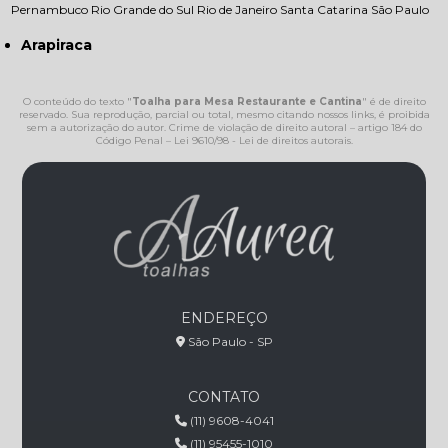
Pernambuco
Rio Grande do Sul
Rio de Janeiro
Santa Catarina
São Paulo
Arapiraca
O conteúdo do texto "
Toalha para Mesa Restaurante e Cantina
" é de direito
reservado. Sua reprodução, parcial ou total, mesmo citando nossos links, é proibida
sem a autorização do autor. Crime de violação de direito autoral – artigo 184 do
Código Penal –
Lei 9610/98 - Lei de direitos autorais
.
ENDEREÇO
São Paulo - SP
CONTATO
(11) 9608-4041
(11) 95455-1010