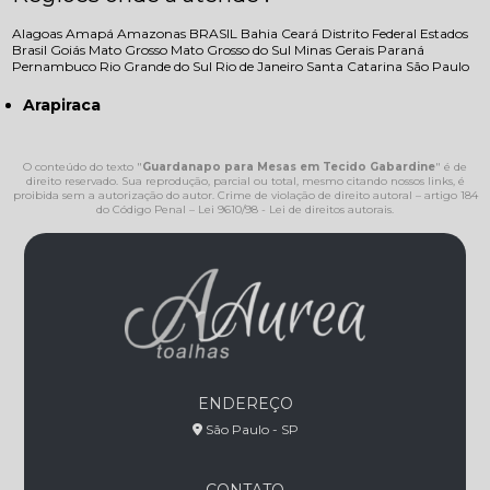
Alagoas
Amapá
Amazonas
BRASIL
Bahia
Ceará
Distrito Federal
Estados
Brasil
Goiás
Mato Grosso
Mato Grosso do Sul
Minas Gerais
Paraná
Pernambuco
Rio Grande do Sul
Rio de Janeiro
Santa Catarina
São Paulo
Arapiraca
O conteúdo do texto "
Guardanapo para Mesas em Tecido Gabardine
" é de
direito reservado. Sua reprodução, parcial ou total, mesmo citando nossos links, é
proibida sem a autorização do autor. Crime de violação de direito autoral – artigo 184
do Código Penal –
Lei 9610/98 - Lei de direitos autorais
.
ENDEREÇO
São Paulo - SP
CONTATO